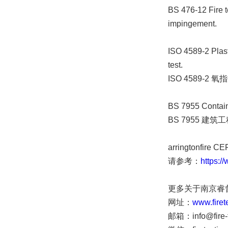
BS 476-12 Fire te
impingement.
ISO 4589-2 Plast
test.
ISO 4589-2 
BS 7955 Contain
BS 7955 
arringtonfir
请参考：
https:/
更多关于南京睿督公司
网址：
www.firet
邮箱：info@fire-