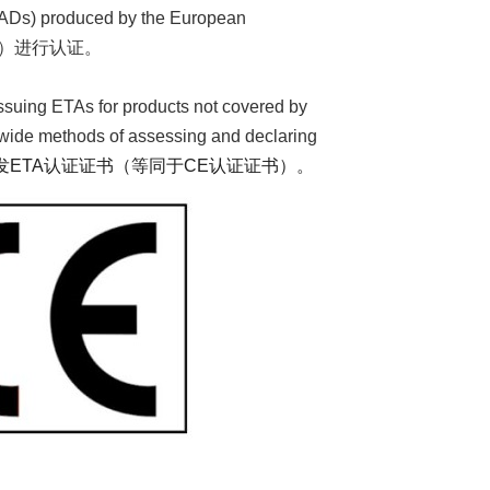
Ds) produced by the European
s）进行认证。
ssuing ETAs for products not covered by
-wide methods of assessing and declaring
ETA认证证书（等同于CE认证证书）。