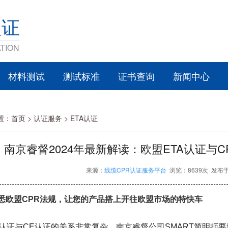
认证
TION
材料测试
测试标准
证书查询
新闻中心
置：
首页
>
认证服务 >
ETA认证
南京睿督2024年最新解读：欧盟ETA认证与
来源：
线缆CPR认证服务平台
浏览：8639次 发布于：
熟悉欧盟CPR法规，让您的产品搭上开往欧盟市场的特快车
A认证与CE认证的关系非常复杂，南京睿督公司SMART简明扼要