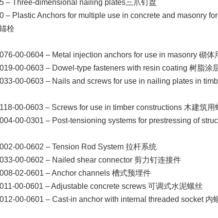
5 – Three-dimensional nailing plates三爪钉盘
 – Plastic Anchors for multiple use in concrete and masonry
锚栓
076-00-0604 – Metal injection anchors for use in maso
019-00-0603 – Dowel-type fasteners with resin coat
033-00-0603 – Nails and screws for use in nailing plat
18-00-0603 – Screws for use in timber constructions 木建
04-00-0301 – Post-tensioning systems for prestressing 
002-00-0602 – Tension Rod System 拉杆系统
033-00-0602 – Nailed shear connector 剪力钉连接件
008-02-0601 – Anchor channels 槽式预埋件
011-00-0601 – Adjustable concrete screws 可调式水泥螺丝
012-00-0601 – Cast-in anchor with internal threaded s