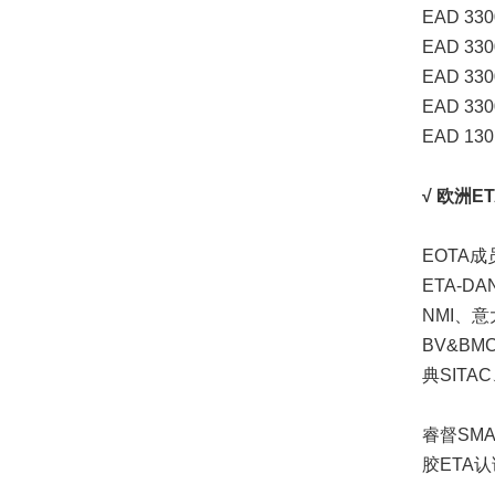
EAD 330
EAD 330
EAD 330
EAD 330
EAD 130
√
欧洲E
EOTA
ETA-D
NMI、意
BV&BM
典SITA
睿督SM
胶ETA