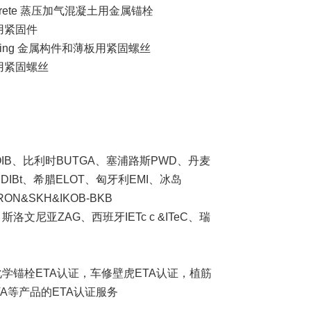
ated concrete 蒸压加气混凝土用金属锚栓
覆盖物用紧固件
and Sheeting 金属构件和薄板用紧固螺丝
夹芯板用紧固螺丝
OIB、比利时BUTGA、塞浦路斯PWD、丹麦
DIBt、希腊ELOT、匈牙利EMI、冰岛
N&SKH&IKOB-BKB
斯洛文尼亚ZAG、西班牙IETc c &ITeC、瑞
化学锚栓ETA认证，车修壁虎ETA认证，植筋
A等产品的ETA认证服务