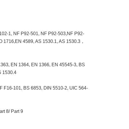
102-1, NF P92-501, NF P92-503,NF P92-
 1716,EN 4589, AS 1530.1, AS 1530.3，
1363, EN 1364, EN 1366, EN 45545-3, BS
S 1530.4
 F16-101, BS 6853, DIN 5510-2, UIC 564-
rt 8/ Part 9