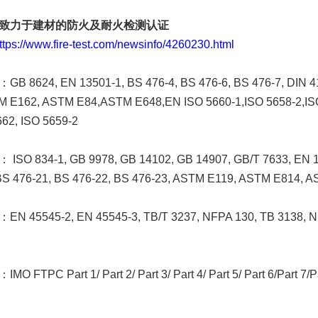
致力于建材的防火及耐火检测认证
ttps://www.fire-test.com/newsinfo/4260230.html
：GB 8624, EN 13501-1, BS 476-4, BS 476-6, BS 476-7, DIN 4
M E162, ASTM E84,ASTM E648,EN ISO 5660-1,ISO 5658-2,ISO
62, ISO 5659-2
： ISO 834-1, GB 9978, GB 14102, GB 14907, GB/T 7633, EN 
BS 476-21, BS 476-22, BS 476-23, ASTM E119, ASTM E814, A
：EN 45545-2, EN 45545-3, TB/T 3237, NFPA 130, TB 3138, NF
：IMO FTPC Part 1/ Part 2/ Part 3/ Part 4/ Part 5/ Part 6/Part 7/Pa